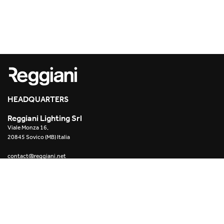
HEADQUARTERS
Reggiani Lighting Srl
Viale Monza 16,
20845 Sovico (MB) Italia
contact@reggiani.net
Tel. (+39) 039 2071.1
-
Sede legale:
Via Monte Bianco 2/a
20149 Milano