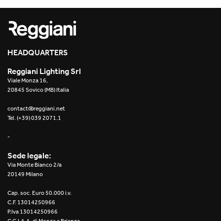
HEADQUARTERS
Reggiani Lighting Srl
Viale Monza 16,
20845 Sovico (MB) Italia
contact@reggiani.net
Tel. (+39) 039 2071.1
-
Sede legale:
Via Monte Bianco 2/a
20149 Milano
Cap. soc. Euro 50.000 i.v.
C.F. 13014250966
P.Iva 13014250966