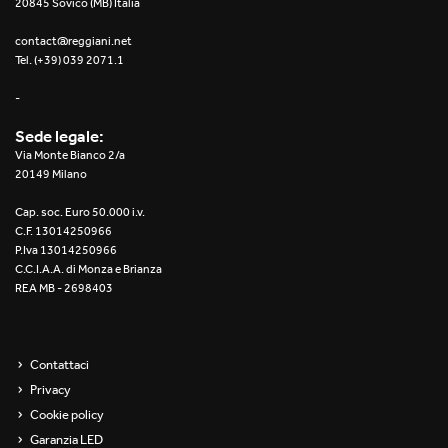
20845 Sovico (MB) Italia
contact@reggiani.net
Tel. (+39) 039 2071.1
-
Sede legale:
Via Monte Bianco 2/a
20149 Milano
Cap. soc. Euro 50.000 i.v.
C.F. 13014250966
P.Iva 13014250966
C.C.I.A.A. di Monza e Brianza
REA MB - 2698403
Contattaci
Privacy
Cookie policy
Garanzia LED