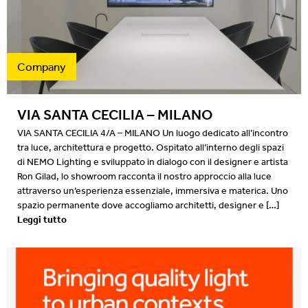
Projects
2022
Resources
2022
Company
What's on
2021
VIA SANTA CECILIA – MILANO
2020
VIA SANTA CECILIA 4/A – MILANO Un luogo dedicato all’incontro
tra luce, architettura e progetto. Ospitato all’interno degli spazi
2019
di NEMO Lighting e sviluppato in dialogo con il designer e artista
Ron Gilad, lo showroom racconta il nostro approccio alla luce
2019
attraverso un’esperienza essenziale, immersiva e materica. Uno
spazio permanente dove accogliamo architetti, designer e […]
2018
Leggi tutto
2018
2017