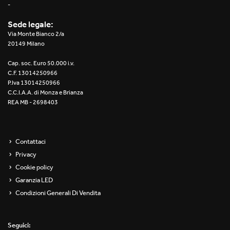
-
Sede legale:
Via Monte Bianco 2/a
20149 Milano
Cap. soc. Euro 50.000 i.v.
C.F. 13014250966
P.Iva 13014250966
C.C.I.A.A. di Monza e Brianza
REA MB - 2698403
Contattaci
Privacy
Cookie policy
Garanzia LED
Condizioni Generali Di Vendita
Seguici: