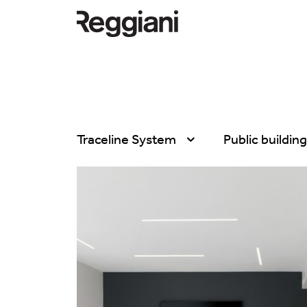
Traceline System
Public buildin
Alle Produkte
Alle
Ghostrack System
Exhibitions
(220V)
Hospitality
Incline
Hotel & Restau
Mood Evo
Office
Traceline System