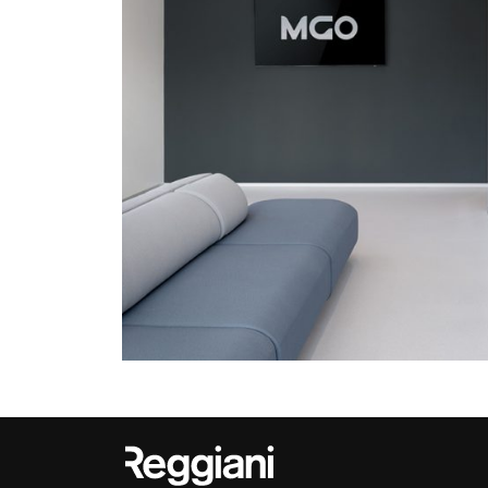
Outdoor
Trybeca System
Places of worsh
Yori IP66 System
Public building
Yori Semi-Recessed
Retail
Yori Surface Base
Showrooms
Yori Surface/Pendant
Cells Surface
Envios IP66
Incline Dark
Performance
Linea Luce Slim Low