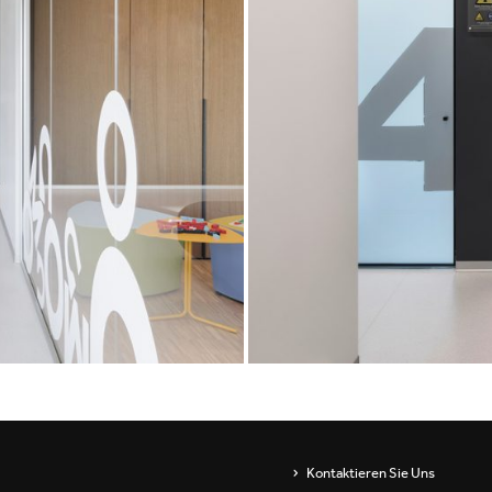
Showrooms
Wandleuchten
ip
Pendel- und
stehleuchten
s
Channels / Knife Edge
Kontaktieren Sie Uns