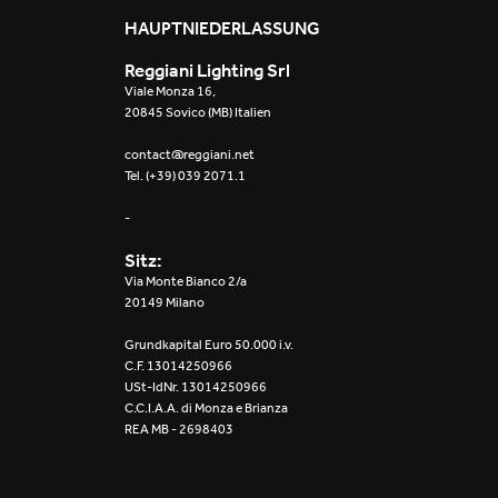
Mosaico Easy-IOS
HAUPTNIEDERLASSUNG
Reggiani Lighting Srl
Re Low LED
Viale Monza 16,
20845 Sovico (MB) Italien
Roll IOS
contact@reggiani.net
Tel. (+39) 039 2071.1
Unit 1X
-
Unit 3X
Sitz:
Unit Channel
Via Monte Bianco 2/a
20149 Milano
Unit Round
Grundkapital Euro 50.000 i.v.
C.F. 13014250966
Yori Channel
USt-IdNr. 13014250966
C.C.I.A.A. di Monza e Brianza
REA MB - 2698403
Yori Channel Arm
Yori Evo 48V