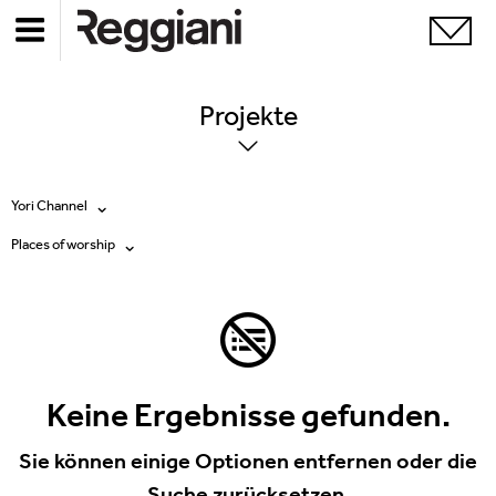
Projekte
Yori Channel
Places of worship
Alle Produkte
Alle
Ghostrack System (220V)
Exhibitions
Incline
Hospitality
Keine Ergebnisse gefunden.
Mood Evo
Hotel & Restaurants
Sie können einige Optionen entfernen oder die
Traceline System
Suche zurücksetzen.