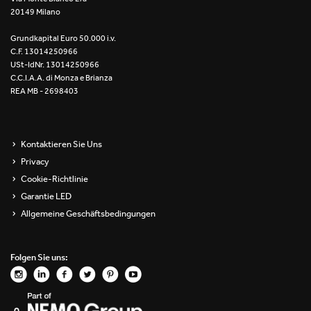
20149 Milano
Re Low LED
Grundkapital Euro 50.000 i.v.
Roll IOS
C.F. 13014250966
USt-IdNr. 13014250966
Unit 1X
C.C.I.A.A. di Monza e Brianza
REA MB - 2698403
Unit 3X
Unit Channel
Kontaktieren Sie Uns
Privacy
Unit Round
Cookie-Richtlinie
Garantie LED
Yori Channel
Allgemeine Geschäftsbedingungen
Yori Channel Arm
Folgen Sie uns:
Yori Evo 48V
Yori Evo Box