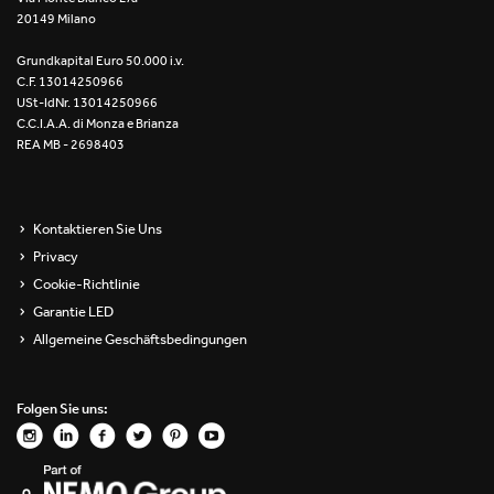
20149 Milano
Re Low LED
Grundkapital Euro 50.000 i.v.
Roll IOS
C.F. 13014250966
USt-IdNr. 13014250966
Unit 1X
C.C.I.A.A. di Monza e Brianza
REA MB - 2698403
Unit 3X
Unit Channel
Kontaktieren Sie Uns
Privacy
Unit Round
Cookie-Richtlinie
Garantie LED
Yori Channel
Allgemeine Geschäftsbedingungen
Yori Channel Arm
Folgen Sie uns:
Yori Evo 48V
Yori Evo Box