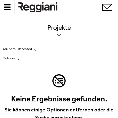
Projekte
Yori Semi-Recessed
Outdoor
Alle Produkte
Alle
Ghostrack System (220V)
Exhibitions
Incline
Hospitality
Keine Ergebnisse gefunden.
Mood Evo
Hotel & Restaurants
Sie können einige Optionen entfernen oder die
Traceline System
Suche zurücksetzen.