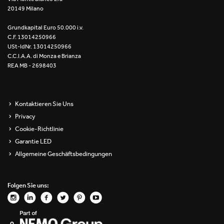
20149 Milano
Re Low LED
Grundkapital Euro 50.000 i.v.
Roll IOS
C.F. 13014250966
USt-IdNr. 13014250966
Unit 1X
C.C.I.A.A. di Monza e Brianza
REA MB - 2698403
Unit 3X
Unit Channel
Kontaktieren Sie Uns
Privacy
Unit Round
Cookie-Richtlinie
Garantie LED
Yori Channel
Allgemeine Geschäftsbedingungen
Yori Channel Arm
Folgen Sie uns:
Yori Evo 48V
Yori Evo Box