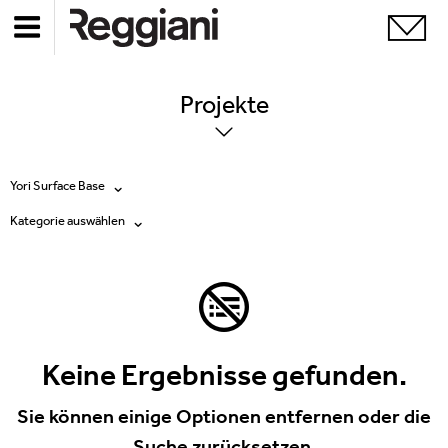
Projekte
Yori Surface Base
Kategorie auswählen
Alle Produkte
Alle
Ghostrack System (220V)
Exhibitions
Incline
Hospitality
Keine Ergebnisse gefunden.
Mood Evo
Hotel & Restaurants
Sie können einige Optionen entfernen oder die
Traceline System
Suche zurücksetzen.