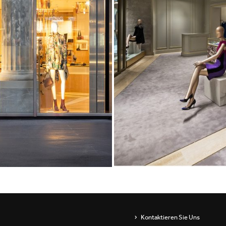
Showrooms
Wandleuchten
ip
Pendel- und
stehleuchten
s
Channels / Knife Edge
Kontaktieren Sie Uns