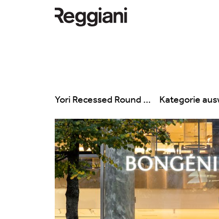
Yori Recessed Round
Kategorie au
Alle Produkte
Alle
Ghostrack System
Exhibitions
(220V)
Hospitality
Incline
Hotel & Restau
Mood Evo
Office
Traceline System