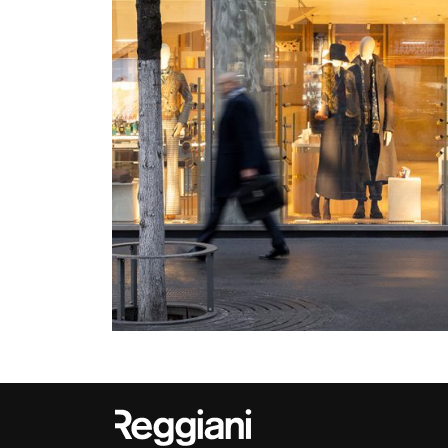
Outdoor
Trybeca System
Places of worsh
Yori IP66 System
Public building
Yori Semi-Recessed
Retail
Yori Surface Base
Showrooms
Yori Surface/Pendant
Cells Surface
Envios IP66
Incline Dark
Performance
Linea Luce Slim Low