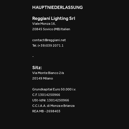
Mosaico Easy-IOS
HAUPTNIEDERLASSUNG
Reggiani Lighting Srl
Re Low LED
Viale Monza 16,
20845 Sovico (MB) Italien
Roll IOS
contact@reggiani.net
Tel. (+39) 039 2071.1
Unit 1X
-
Unit 3X
Sitz:
Unit Channel
Via Monte Bianco 2/a
20149 Milano
Unit Round
Grundkapital Euro 50.000 i.v.
C.F. 13014250966
Yori Channel
USt-IdNr. 13014250966
C.C.I.A.A. di Monza e Brianza
REA MB - 2698403
Yori Channel Arm
Yori Evo 48V