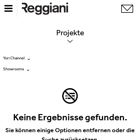
Projekte
Yori Channel
Showrooms
Alle Produkte
Alle
Ghostrack System (220V)
Exhibitions
Incline
Hospitality
Keine Ergebnisse gefunden.
Mood Evo
Hotel & Restaurants
Sie können einige Optionen entfernen oder die
Traceline System
Suche zurücksetzen.