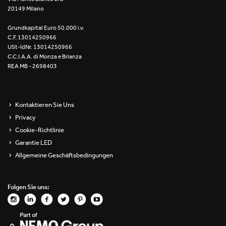
20149 Milano
Re Low LED
Grundkapital Euro 50.000 i.v.
Roll IOS
C.F. 13014250966
USt-IdNr. 13014250966
Unit 1X
C.C.I.A.A. di Monza e Brianza
REA MB - 2698403
Unit 3X
Unit Channel
Kontaktieren Sie Uns
Privacy
Unit Round
Cookie-Richtlinie
Garantie LED
Yori Channel
Allgemeine Geschäftsbedingungen
Yori Channel Arm
Folgen Sie uns:
Yori Evo 48V
Yori Evo Box