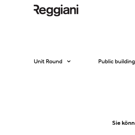
Unit Round
Public buildin
Alle Produkte
Alle
Ghostrack System
Exhibitions
(220V)
Hospitality
Incline
Hotel & Restau
Mood Evo
Sie könn
Office
Traceline System