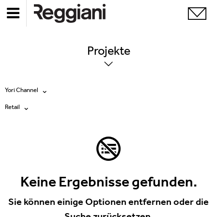
Projekte
Yori Channel
Retail
Alle Produkte
Alle
Ghostrack System (220V)
Exhibitions
Incline
Hospitality
Keine Ergebnisse gefunden.
Mood Evo
Hotel & Restaurants
Sie können einige Optionen entfernen oder die
Traceline System
Suche zurücksetzen.