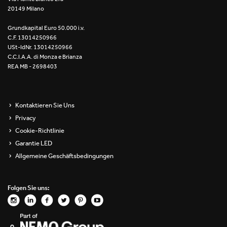
20149 Milano
Re Low LED
Grundkapital Euro 50.000 i.v.
Roll IOS
C.F. 13014250966
USt-IdNr. 13014250966
Unit 1X
C.C.I.A.A. di Monza e Brianza
REA MB - 2698403
Unit 3X
Unit Channel
Kontaktieren Sie Uns
Privacy
Unit Round
Cookie-Richtlinie
Garantie LED
Yori Channel
Allgemeine Geschäftsbedingungen
Yori Channel Arm
Folgen Sie uns:
Yori Evo 48V
Yori Evo Box