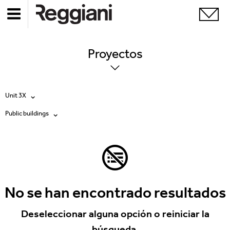
Proyectos
Unit 3X
Public buildings
Todos los productos
Todas
Ghostrack System (220V)
Exhibitions
Incline
Hospitality
No se han encontrado resultados
Mood Evo
Hotel & Restaurants
Deseleccionar alguna opción o reiniciar la
Traceline System
búsqueda.