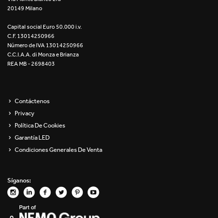
20149 Milano
Re Low LED
Capital social Euro 50.000 i.v.
Roll IOS
C.F. 13014250966
Número de IVA 13014250966
Unit 1X
C.C.I.A.A. di Monza e Brianza
REA MB - 2698403
Unit 3X
Unit Channel
Contáctenos
Privacy
Unit Round
Política De Cookies
Garantía LED
Yori Channel
Condiciones Generales De Venta
Yori Channel Arm
Síganos:
Yori Evo 48V
Yori Evo Box