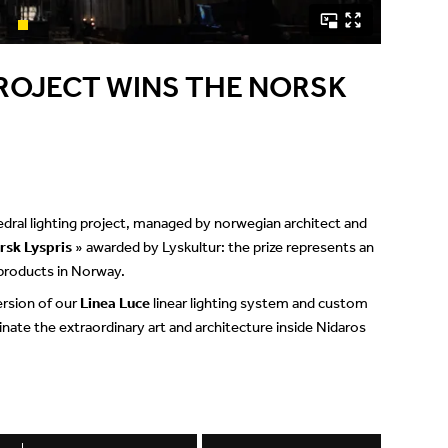
Showroom
Appareils à fixation
murale
ROJECT WINS THE NORSK
Suspensions et lampes
sur pied
Channels / Knife Edge
dral lighting project, managed by norwegian architect and
rsk Lyspris
» awarded by Lyskultur: the prize represents an
 products in Norway.
ersion of our
Linea Luce
linear lighting system and custom
minate the extraordinary art and architecture inside Nidaros