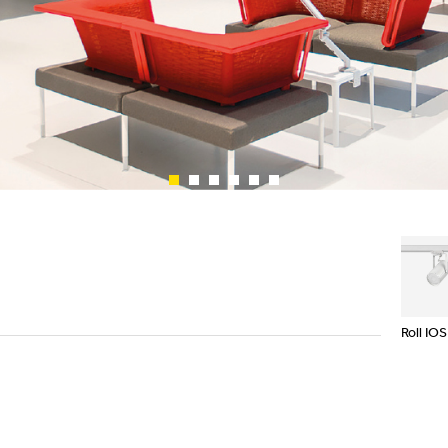
Showroom
Appareils à fixation
murale
Suspensions et lampes
sur pied
Channels / Knife Edge
Roll IOS