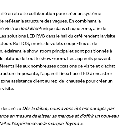
illé en étroite collaboration pour créer un système
e refléter la structure des vagues. En combinant la
né vie à un
look&feel
unique dans chaque zone, afin de
. Les solutions LED RVB dans le hall du café rendent la visite
teurs Roll IOS, munis de volets coupe-flux et de
, éclairent le show-room principal et sont positionnés à
t le plafond de tout le show-room. Les appareils peuvent
ifférents liés aux nombreuses occasions de visite et d’achat
structure imposante, l’appareil Linea Luce LED à encastrer
e la zone assistance client au rez-de-chaussée pour créer un
 visite.
 déclaré :
« Dès le début, nous avons été encouragés par
ence en mesure de laisser sa marque et d’offrir un nouveau
ail et l’expérience de la marque Toyota ».