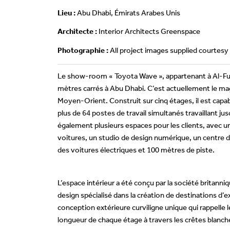
Lieu :
Abu Dhabi, Émirats Arabes Unis
Architecte :
Interior Architects Greenspace
Photographie :
All project images supplied courtes
Le show-room « Toyota Wave », appartenant à Al-Fut
mètres carrés à Abu Dhabi. C’est actuellement le mag
Moyen-Orient. Construit sur cinq étages, il est capab
plus de 64 postes de travail simultanés travaillant j
également plusieurs espaces pour les clients, avec un
voitures, un studio de design numérique, un centre d’
des voitures électriques et 100 mètres de piste.
L’espace intérieur a été conçu par la société britann
design spécialisé dans la création de destinations d’
conception extérieure curviligne unique qui rappelle
longueur de chaque étage à travers les crêtes blanches