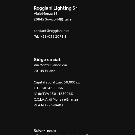
Reggiani Lighting Srl
Viale Monza 16,
20845 Sovico (MB) Italie
contact@reggiani.net
Tel. (+39) 039 2071.1
-
Siège social:
Via Monte Bianco 2/a
20149 Milano
Capital social Euro 50.000 i.v.
C.F. 13014250966
N° de TVA 13014250966
C.C.I.A.A. di Monza e Brianza
REA MB - 2698403
Suivez-nous: