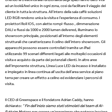
ad un look&feel unico in ogni zona, così da facilitare il viaggio del
cliente in tutta la struttura. All’intero della sala caffè soluzioni
LED RGB rendono unica la visita e l’esperienza di consumo. I
proiettori Roll IOS, con alette rompi-flusso , dimmerazione
DALI e flussi da 1000 e 2000 lumen delivered, illuminano lo
showroom principale, posizionati all’interno degli elementi
strutturali che caratterizzano il celino dell’intero showroom. Gli
apparecchi possono essere controllati tramite un iPad
utilizzando 99 scenari differenti legati alle molteplici occasioni di
visita e acquisto da parte dei potenziali clienti. In altre aree
dell’imponente struttura, Linea Luce LED da incasso è installato
e impiegato in linea continua all’uscita dell’area service al piano
terra per creare un effetto a celino ed evidenziare i percorsi di
visita.
Il CEO di Greenspace e il fondatore Adrian Caddy, hanno
dichiarato:
” Fin dall’inizio siamo stati stimolati dal team di Al-
Futtaim Motors per creare un’esperienza che potesse lasciare