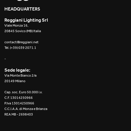
HEADQUARTERS
Reggiani Lighting Srl
Viale Monza 16,
20845 Sovico (MB) Italia
contact@reggiani.net
Tel. (+39) 039 2071.1
-
Sede legale:
Via Monte Bianco 2/a
20149 Milano
Cap. soc. Euro 50.000 i.v.
C.F. 13014250966
P.Iva 13014250966
C.C.I.A.A. di Monza e Brianza
REA MB - 2698403