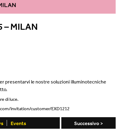
Showroom
Sospensioni
 – MILAN
Canali / Perimetrali
per presentarvi le nostre soluzioni illuminotecniche
tto.
e di luce.
rk.com/invitation/customer/EXD1212
ws
Events
Successivo >