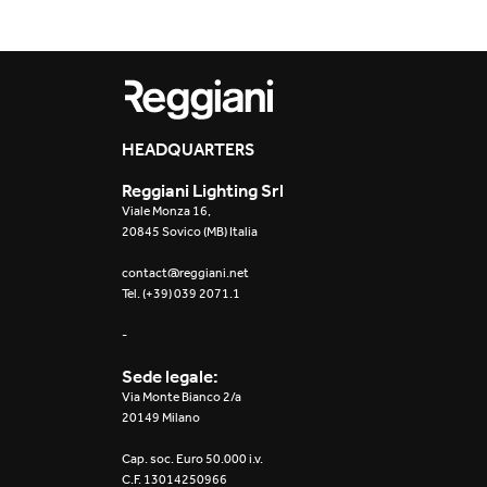
HEADQUARTERS
Reggiani Lighting Srl
Viale Monza 16,
20845 Sovico (MB) Italia
contact@reggiani.net
Tel. (+39) 039 2071.1
-
Sede legale:
Via Monte Bianco 2/a
20149 Milano
Cap. soc. Euro 50.000 i.v.
C.F. 13014250966