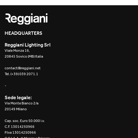
HEADQUARTERS
Reggiani Lighting Srl
Viale Monza 16,
20845 Sovico (MB) Italia
contact@reggiani.net
Tel. (+39) 039 2071.1
-
Sede legale:
Via Monte Bianco 2/a
20149 Milano
Cap. soc. Euro 50.000 i.v.
C.F. 13014250966
P.Iva 13014250966