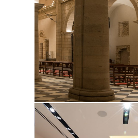
Outdoor
Traceline System
Places of worsh
Yori IP66 System
Public building
Yori Semi-Recessed
Retail
Yori Surface Base
Showrooms
Yori Surface/Pendant
Cells Surface
Envios IP66
Incline Dark
Performance
Linea Luce Slim Low