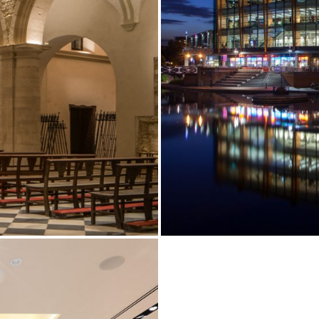
Showroom
Sospensioni
ip
Canali / Perimetrali
s