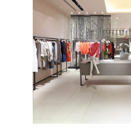
Mosaico Easy-IOS
Re Low LED
Roll IOS
Unit 1X
Unit 3X
Unit Channel
Unit Round
Yori Channel
Yori Channel Arm
Yori Evo 48V