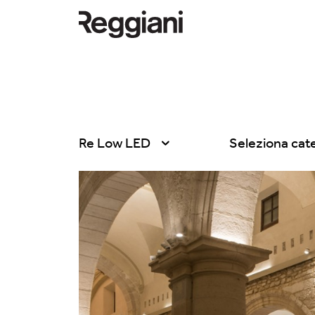
Re Low LED
Seleziona cat
Tutti i prodotti
Tutte
Ghostrack System
Exhibitions
(220V)
Hospitality
Incline
Hotel & Restau
Mood Evo
Office
Sistema Trybeca