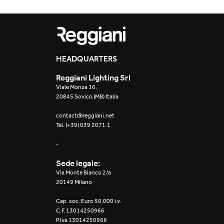
Yori Evo Box
Yori Linear recessed
HEADQUARTERS
Yori Recessed Round
Reggiani Lighting Srl
Yori Recessed Square
Viale Monza 16,
Double
20845 Sovico (MB) Italia
contact@reggiani.net
Yori Wall
Tel. (+39) 039 2071.1
-
Sede legale:
Via Monte Bianco 2/a
20149 Milano
Cap. soc. Euro 50.000 i.v.
C.F. 13014250966
P.Iva 13014250966