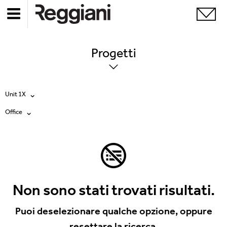
Progetti
Unit 1X
Office
Tutti i prodotti
Tutte
Ghostrack System (220V)
Exhibitions
Incline
Hospitality
Non sono stati trovati risultati.
Mood Evo
Hotel & Restaurants
Puoi deselezionare qualche opzione, oppure
Sistema Trybeca
resettare la ricerca.