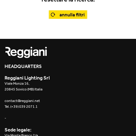
Office
Traceline System
Outdoor
annulla filtri
Yori IP66 System
Places of worship
Yori Semi-Recessed
Public buildings
Yori Surface Base
Retail
Yori Surface/Pendant
HEADQUARTERS
Showrooms
Cells Surface
Reggiani Lighting Srl
Viale Monza 16,
Envios IP66
20845 Sovico (MB) Italia
Incline Dark Performance
contact@reggiani.net
Tel. (+39) 039 2071.1
Linea Luce Slim Low
-
Mosaico Easy-IOS
Sede legale:
Via Monte Bianco 2/a