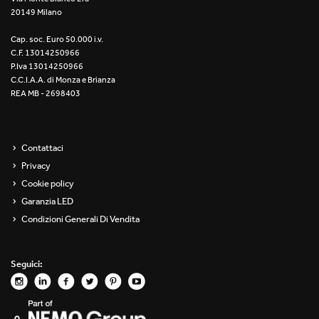
20149 Milano
Re Low LED
Cap. soc. Euro 50.000 i.v.
Roll IOS
C.F. 13014250966
P.Iva 13014250966
Unit 1X
C.C.I.A.A. di Monza e Brianza
REA MB - 2698403
Unit 3X
Unit Channel
Contattaci
Privacy
Unit Round
Cookie policy
Garanzia LED
Yori Channel
Condizioni Generali Di Vendita
Yori Channel Arm
Seguici:
Yori Evo 48V
Yori Evo Box