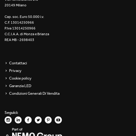
20149 Milano
Re Low LED
Cap. soc. Euro 50.000 i.v.
Roll IOS
C.F. 13014250966
P.Iva 13014250966
Unit 1X
C.C.I.A.A. di Monza e Brianza
REA MB - 2698403
Unit 3X
Unit Channel
Contattaci
Privacy
Unit Round
Cookie policy
Garanzia LED
Yori Channel
Condizioni Generali Di Vendita
Yori Channel Arm
Seguici:
Yori Evo 48V
Yori Evo Box