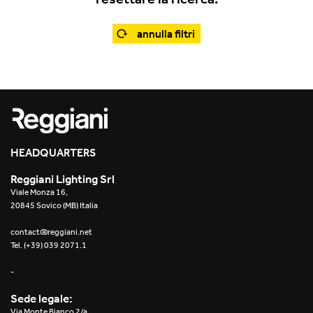
Office
Traceline System
Outdoor
annulla filtri
Yori IP66 System
Places of worship
Yori Semi-Recessed
Public buildings
Yori Surface Base
Retail
Yori Surface/Pendant
HEADQUARTERS
Showrooms
Cells Surface
Reggiani Lighting Srl
Viale Monza 16,
Envios IP66
20845 Sovico (MB) Italia
Incline Dark Performance
contact@reggiani.net
Tel. (+39) 039 2071.1
Linea Luce Slim Low
-
Mosaico Easy-IOS
Sede legale:
Via Monte Bianco 2/a