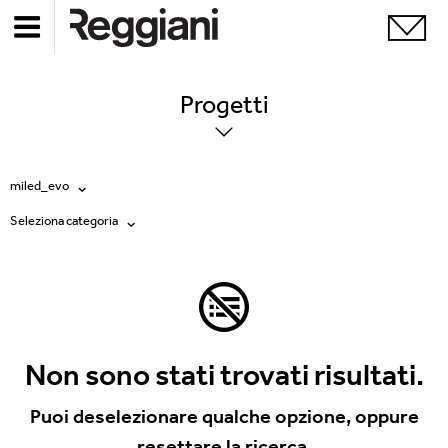
Progetti
miled_evo
Seleziona categoria
Tutti i prodotti
Tutte
Ghostrack System (220V)
Exhibitions
Incline
Hospitality
Non sono stati trovati risultati.
Mood Evo
Hotel & Restaurants
Puoi deselezionare qualche opzione, oppure
Sistema Trybeca
resettare la ricerca.