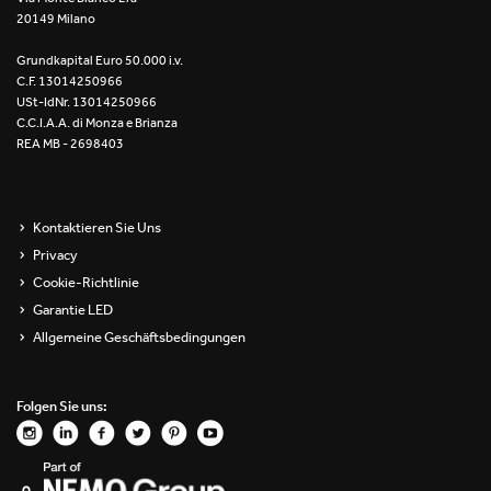
20149 Milano
Re Low LED
Grundkapital Euro 50.000 i.v.
Roll IOS
C.F. 13014250966
USt-IdNr. 13014250966
Unit 1X
C.C.I.A.A. di Monza e Brianza
REA MB - 2698403
Unit 3X
Unit Channel
Kontaktieren Sie Uns
Privacy
Unit Round
Cookie-Richtlinie
Garantie LED
Yori Channel
Allgemeine Geschäftsbedingungen
Yori Channel Arm
Folgen Sie uns:
Yori Evo 48V
Yori Evo Box