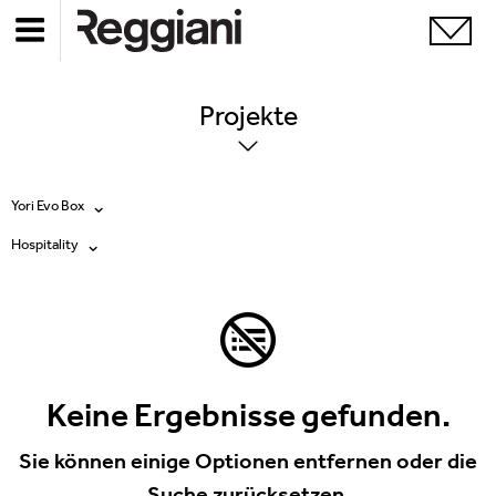
Projekte
Yori Evo Box
Hospitality
Alle Produkte
Alle
Ghostrack System (220V)
Exhibitions
Incline
Hospitality
Keine Ergebnisse gefunden.
Mood Evo
Hotel & Restaurants
Sie können einige Optionen entfernen oder die
Traceline System
Suche zurücksetzen.