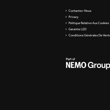
Showroom
Appareils à fixation
Contactez-Nous
murale
Privacy
Politique Relative Aux Cookies
Suspensions et lampes
sur pied
Garantie LED
Conditions Générales De Vent
Channels / Knife Edge