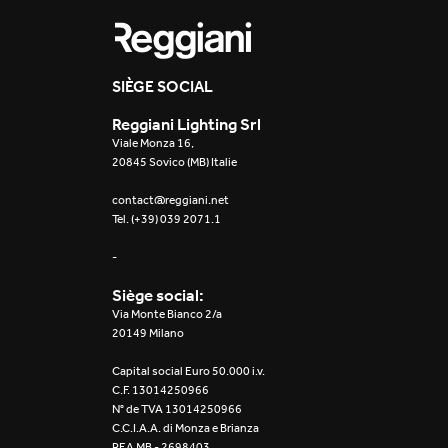
SIÈGE SOCIAL
Reggiani Lighting Srl
Viale Monza 16,
20845 Sovico (MB) Italie
contact@reggiani.net
Tel. (+39) 039 2071.1
-
Siège social:
Via Monte Bianco 2/a
20149 Milano
Capital social Euro 50.000 i.v.
C.F. 13014250966
N° de TVA 13014250966
C.C.I.A.A. di Monza e Brianza
REA MB - 2698403