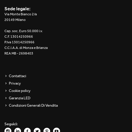
2016
Sede legale:
Via Monte Bianco 2/a
2015
20149 Milano
2014
Cap. soc. Euro 50.000 i.v.
C.F. 13014250966
2013
P.Iva 13014250966
C.C.I.A.A. di Monza e Brianza
REA MB - 2698403
2012
Contattaci
Privacy
Cookie policy
Garanzia LED
Condizioni Generali Di Vendita
Seguici: