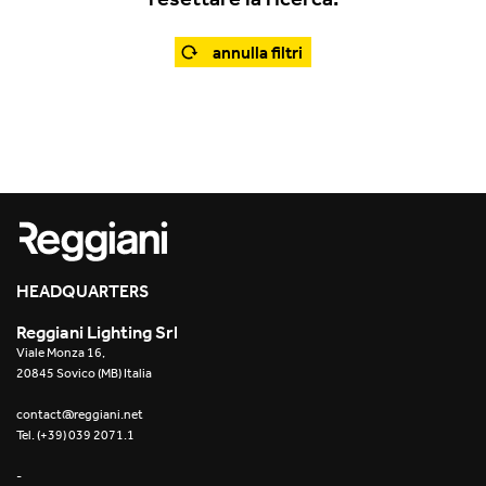
Projects
2022
annulla filtri
Resources
2022
What's on
2021
2020
2019
HEADQUARTERS
2019
Reggiani Lighting Srl
2018
Viale Monza 16,
20845 Sovico (MB) Italia
2018
contact@reggiani.net
Tel. (+39) 039 2071.1
2017
-