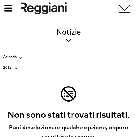
Notizie
Azienda
2012
Tutte
Tutti
Company
2026
Education
2025
Events
Non sono stati trovati risultati.
2024
Products
Puoi deselezionare qualche opzione, oppure
resettare la ricerca.
2023