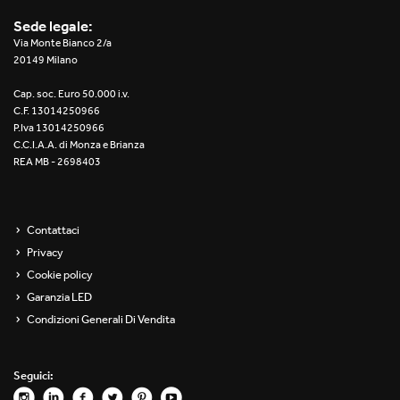
2016
Sede legale:
Via Monte Bianco 2/a
2015
20149 Milano
2014
Cap. soc. Euro 50.000 i.v.
C.F. 13014250966
2013
P.Iva 13014250966
C.C.I.A.A. di Monza e Brianza
REA MB - 2698403
2012
Contattaci
Privacy
Cookie policy
Garanzia LED
Condizioni Generali Di Vendita
Seguici: