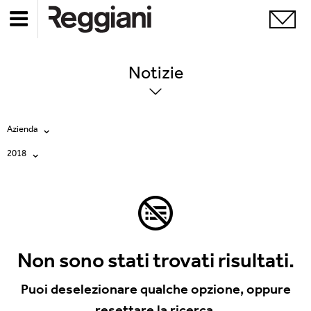
Notizie
Azienda
2018
Tutte
Tutti
Company
2026
Education
2025
Events
Non sono stati trovati risultati.
2024
Products
Puoi deselezionare qualche opzione, oppure
resettare la ricerca.
2023