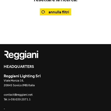
Projects
2022
annulla filtri
Resources
2022
What's on
2021
2020
2019
HEADQUARTERS
2019
Reggiani Lighting Srl
2018
Viale Monza 16,
20845 Sovico (MB) Italia
2018
contact@reggiani.net
Tel. (+39) 039 2071.1
2017
-