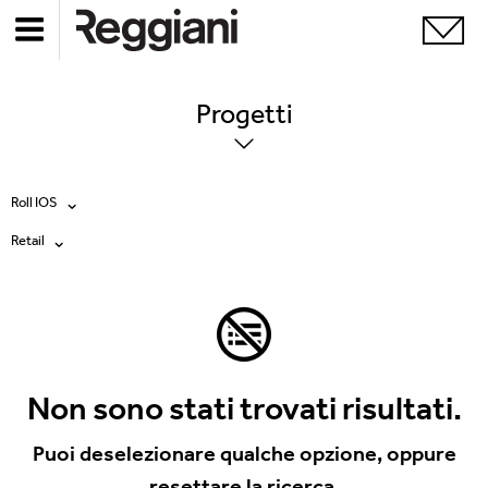
Progetti
Roll IOS
Retail
Tutti i prodotti
Tutte
Ghostrack System (220V)
Exhibitions
Incline
Hospitality
Non sono stati trovati risultati.
Mood Evo
Hotel & Restaurants
Puoi deselezionare qualche opzione, oppure
Sistema Trybeca
resettare la ricerca.