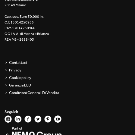
20149 Milano
Re Low LED
Cap. soc. Euro 50.000 i.v.
Roll IOS
C.F. 13014250966
P.Iva 13014250966
Unit 1X
C.C.I.A.A. di Monza e Brianza
REA MB - 2698403
Unit 3X
Unit Channel
Contattaci
Privacy
Unit Round
Cookie policy
Garanzia LED
Yori Channel
Condizioni Generali Di Vendita
Yori Channel Arm
Seguici:
Yori Evo 48V
Yori Evo Box