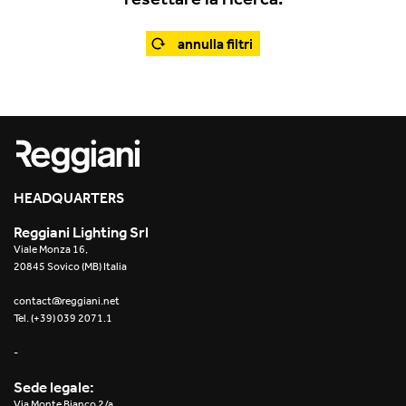
Office
Traceline System
Outdoor
annulla filtri
Yori IP66 System
Places of worship
Yori Semi-Recessed
Public buildings
Yori Surface Base
Retail
Yori Surface/Pendant
HEADQUARTERS
Showrooms
Cells Surface
Reggiani Lighting Srl
Viale Monza 16,
Envios IP66
20845 Sovico (MB) Italia
Incline Dark Performance
contact@reggiani.net
Tel. (+39) 039 2071.1
Linea Luce Slim Low
-
Mosaico Easy-IOS
Sede legale:
Via Monte Bianco 2/a