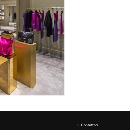
Showroom
Sospensioni
ip
Canali / Perimetrali
s
Contattaci