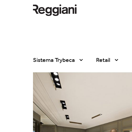
Sistema Trybeca
Retail
Tutti i prodotti
Tutte
Ghostrack System
Exhibitions
(220V)
Hospitality
Incline
Hotel & Restau
Mood Evo
Office
Sistema Trybeca