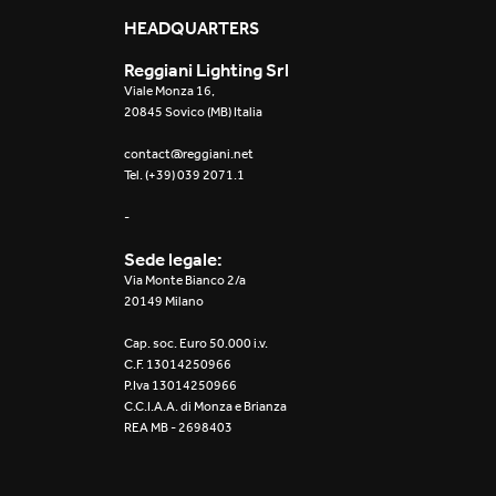
Mosaico Easy-IOS
HEADQUARTERS
Reggiani Lighting Srl
Re Low LED
Viale Monza 16,
20845 Sovico (MB) Italia
Roll IOS
contact@reggiani.net
Tel. (+39) 039 2071.1
Unit 1X
-
Unit 3X
Sede legale:
Unit Channel
Via Monte Bianco 2/a
20149 Milano
Unit Round
Cap. soc. Euro 50.000 i.v.
C.F. 13014250966
Yori Channel
P.Iva 13014250966
C.C.I.A.A. di Monza e Brianza
REA MB - 2698403
Yori Channel Arm
Yori Evo 48V