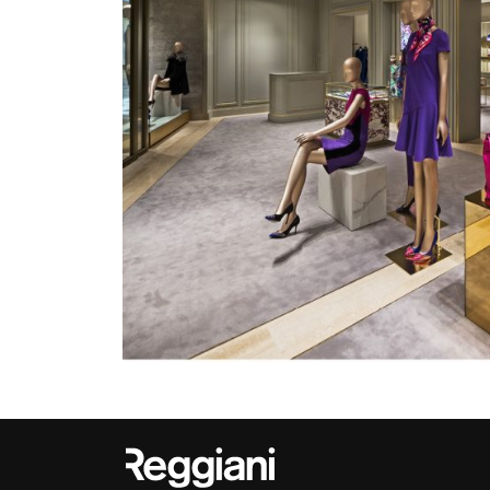
Outdoor
Traceline System
Places of worsh
Yori IP66 System
Public building
Yori Semi-Recessed
Retail
Yori Surface Base
Showrooms
Yori Surface/Pendant
Cells Surface
Envios IP66
Incline Dark
Performance
Linea Luce Slim Low