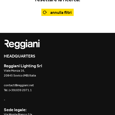
Office
Traceline System
Outdoor
annulla filtri
Yori IP66 System
Places of worship
Yori Semi-Recessed
Public buildings
Yori Surface Base
Retail
Yori Surface/Pendant
HEADQUARTERS
Showrooms
Cells Surface
Reggiani Lighting Srl
Viale Monza 16,
Envios IP66
20845 Sovico (MB) Italia
Incline Dark Performance
contact@reggiani.net
Tel. (+39) 039 2071.1
Linea Luce Slim Low
-
Mosaico Easy-IOS
Sede legale:
Via Monte Bianco 2/a