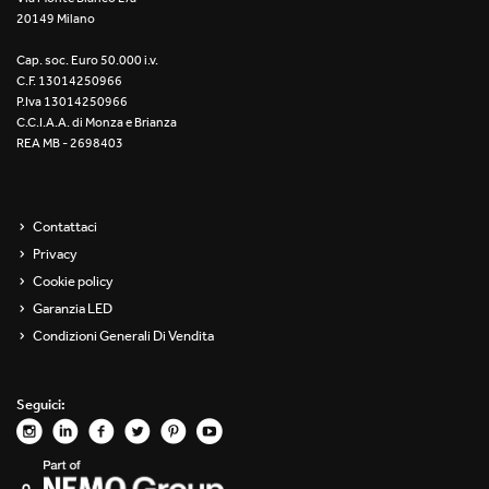
20149 Milano
Re Low LED
Cap. soc. Euro 50.000 i.v.
Roll IOS
C.F. 13014250966
P.Iva 13014250966
Unit 1X
C.C.I.A.A. di Monza e Brianza
REA MB - 2698403
Unit 3X
Unit Channel
Contattaci
Privacy
Unit Round
Cookie policy
Garanzia LED
Yori Channel
Condizioni Generali Di Vendita
Yori Channel Arm
Seguici:
Yori Evo 48V
Yori Evo Box