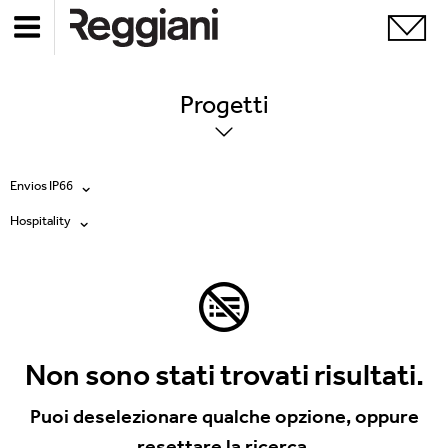
Progetti
Envios IP66
Hospitality
Tutti i prodotti
Tutte
Ghostrack System (220V)
Exhibitions
Incline
Hospitality
Non sono stati trovati risultati.
Mood Evo
Hotel & Restaurants
Puoi deselezionare qualche opzione, oppure
Sistema Trybeca
resettare la ricerca.