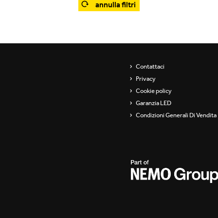
annulla filtri
Showroom
Sospensioni
ip
Canali / Perimetrali
s
Contattaci
Privacy
Cookie policy
Garanzia LED
Condizioni Generali Di Vendita