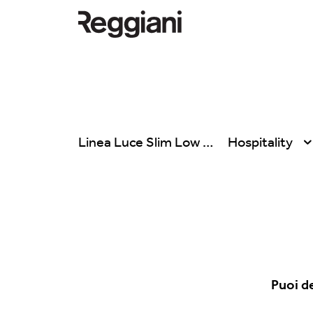
Linea Luce Slim Low
Hospitality
Tutti i prodotti
Tutte
Ghostrack System
Exhibitions
(220V)
Hospitality
Incline
Hotel & Restau
Mood Evo
Puoi d
Office
Sistema Trybeca