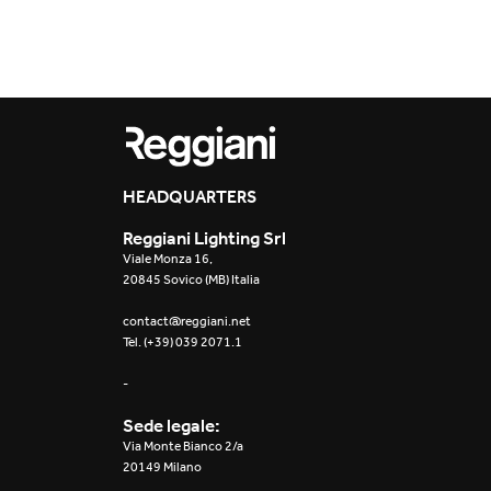
Outdoor
Traceline System
Places of worsh
Yori IP66 System
Public building
Yori Semi-Recessed
Retail
HEADQUARTERS
Yori Surface Base
Showrooms
Reggiani Lighting Srl
Yori Surface/Pendant
Viale Monza 16,
20845 Sovico (MB) Italia
Cells Surface
contact@reggiani.net
Tel. (+39) 039 2071.1
Envios IP66
-
Incline Dark
Performance
Sede legale:
Via Monte Bianco 2/a
Linea Luce Slim Low
20149 Milano