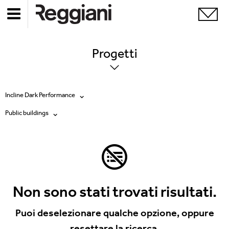
Progetti
Incline Dark Performance
Public buildings
Tutti i prodotti
Tutte
Ghostrack System (220V)
Exhibitions
Incline
Hospitality
Non sono stati trovati risultati.
Mood Evo
Hotel & Restaurants
Puoi deselezionare qualche opzione, oppure
Sistema Trybeca
resettare la ricerca.