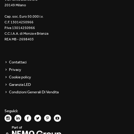
20149 Milano
Re Low LED
Cap. soc. Euro 50.000 i.v.
Roll IOS
C.F. 13014250966
P.Iva 13014250966
Unit 1X
C.C.I.A.A. di Monza e Brianza
REA MB - 2698403
Unit 3X
Unit Channel
Contattaci
Privacy
Unit Round
Cookie policy
Garanzia LED
Yori Channel
Condizioni Generali Di Vendita
Yori Channel Arm
Seguici:
Yori Evo 48V
Yori Evo Box