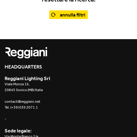
Office
Traceline System
Outdoor
annulla filtri
Yori IP66 System
Places of worship
Yori Semi-Recessed
Public buildings
Yori Surface Base
Retail
Yori Surface/Pendant
HEADQUARTERS
Showrooms
Cells Surface
Reggiani Lighting Srl
Viale Monza 16,
Envios IP66
20845 Sovico (MB) Italia
Incline Dark Performance
contact@reggiani.net
Tel. (+39) 039 2071.1
Linea Luce Slim Low
-
Mosaico Easy-IOS
Sede legale:
Via Monte Bianco 2/a