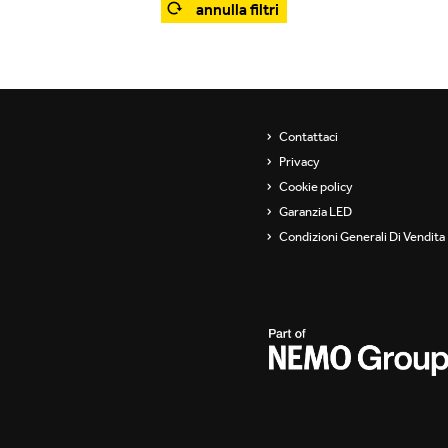
annulla filtri
Showroom
Sospensioni
ip
Canali / Perimetrali
s
Contattaci
Privacy
Cookie policy
Garanzia LED
Condizioni Generali Di Vendita