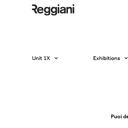
Unit 1X
Exhibitions
Tutti i prodotti
Tutte
Ghostrack System
Exhibitions
(220V)
Hospitality
Incline
Hotel & Restau
Mood Evo
Puoi d
Office
Sistema Trybeca