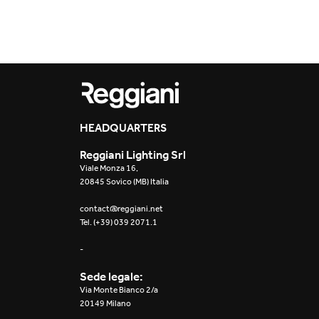
Outdoor
Traceline System
Places of worsh
Yori IP66 System
Public building
Yori Semi-Recessed
Retail
HEADQUARTERS
Yori Surface Base
Showrooms
Reggiani Lighting Srl
Yori Surface/Pendant
Viale Monza 16,
20845 Sovico (MB) Italia
Cells Surface
contact@reggiani.net
Tel. (+39) 039 2071.1
Envios IP66
-
Incline Dark
Performance
Sede legale:
Via Monte Bianco 2/a
Linea Luce Slim Low
20149 Milano