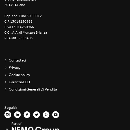
20149 Milano
Re Low LED
Cap. soc. Euro 50.000 i.v.
Roll IOS
C.F. 13014250966
P.Iva 13014250966
Unit 1X
C.C.I.A.A. di Monza e Brianza
REA MB - 2698403
Unit 3X
Unit Channel
Contattaci
Privacy
Unit Round
Cookie policy
Garanzia LED
Yori Channel
Condizioni Generali Di Vendita
Yori Channel Arm
Seguici:
Yori Evo 48V
Yori Evo Box