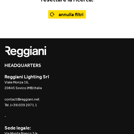
Office
Traceline System
Outdoor
annulla filtri
Yori IP66 System
Places of worship
Yori Semi-Recessed
Public buildings
Yori Surface Base
Retail
Yori Surface/Pendant
HEADQUARTERS
Showrooms
Cells Surface
Reggiani Lighting Srl
Viale Monza 16,
Envios IP66
20845 Sovico (MB) Italia
Incline Dark Performance
contact@reggiani.net
Tel. (+39) 039 2071.1
Linea Luce Slim Low
-
Mosaico Easy-IOS
Sede legale:
Via Monte Bianco 2/a