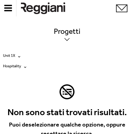
Progetti
Unit 1X
Hospitality
Tutti i prodotti
Tutte
Ghostrack System (220V)
Exhibitions
Incline
Hospitality
Non sono stati trovati risultati.
Mood Evo
Hotel & Restaurants
Puoi deselezionare qualche opzione, oppure
Sistema Trybeca
resettare la ricerca.