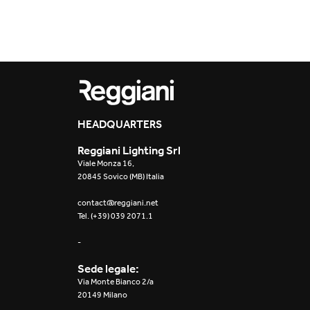
Outdoor
Traceline System
Places of worsh
Yori IP66 System
Public building
Yori Semi-Recessed
Retail
HEADQUARTERS
Yori Surface Base
Showrooms
Reggiani Lighting Srl
Yori Surface/Pendant
Viale Monza 16,
20845 Sovico (MB) Italia
Cells Surface
contact@reggiani.net
Tel. (+39) 039 2071.1
Envios IP66
-
Incline Dark
Performance
Sede legale:
Via Monte Bianco 2/a
Linea Luce Slim Low
20149 Milano