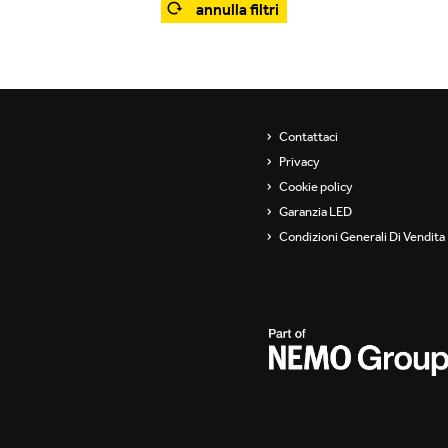
annulla filtri
Showroom
Sospensioni
ip
Canali / Perimetrali
s
Contattaci
Privacy
Cookie policy
Garanzia LED
Condizioni Generali Di Vendita