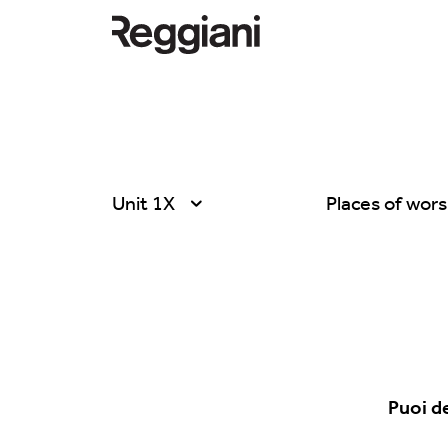
Unit 1X
Places of wors
Tutti i prodotti
Tutte
Ghostrack System
Exhibitions
(220V)
Hospitality
Incline
Hotel & Restau
Mood Evo
Puoi d
Office
Sistema Trybeca