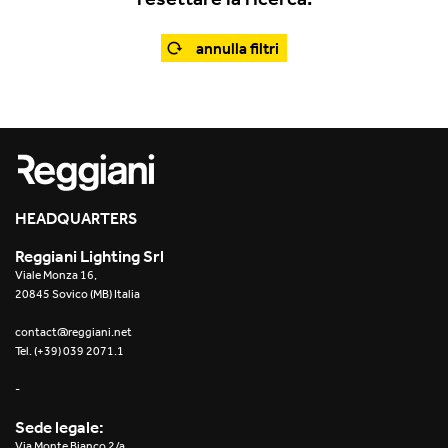
Office
Traceline System
Outdoor
annulla filtri
Yori IP66 System
Places of worship
Yori Semi-Recessed
Public buildings
Yori Surface Base
Retail
Yori Surface/Pendant
HEADQUARTERS
Showrooms
Cells Surface
Reggiani Lighting Srl
Viale Monza 16,
Envios IP66
20845 Sovico (MB) Italia
Incline Dark Performance
contact@reggiani.net
Tel. (+39) 039 2071.1
Linea Luce Slim Low
-
Mosaico Easy-IOS
Sede legale:
Via Monte Bianco 2/a