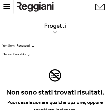
Progetti
Yori Semi-Recessed
Places of worship
Tutti i prodotti
Tutte
Ghostrack System (220V)
Exhibitions
Incline
Hospitality
Non sono stati trovati risultati.
Mood Evo
Hotel & Restaurants
Puoi deselezionare qualche opzione, oppure
Sistema Trybeca
resettare la ricerca.