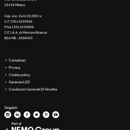
20149 Milano
Re Low LED
Cap. soc. Euro 50.000 i.v.
Roll IOS
C.F. 13014250966
P.Iva 13014250966
Unit 1X
C.C.I.A.A. di Monza e Brianza
REA MB - 2698403
Unit 3X
Unit Channel
Contattaci
Privacy
Unit Round
Cookie policy
Garanzia LED
Yori Channel
Condizioni Generali Di Vendita
Yori Channel Arm
Seguici:
Yori Evo 48V
Yori Evo Box