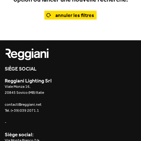
Office
Trybeca Système
Outdoor
annuler les filtres
Yori IP66 System
Places of worship
Yori Semi-Recessed
Public buildings
Yori Surface Base
Retail
Yori Surface/Pendant
SIÈGE SOCIAL
Showrooms
Cells Surface
Reggiani Lighting Srl
Viale Monza 16,
Envios IP66
20845 Sovico (MB) Italie
Incline Dark Performance
contact@reggiani.net
Tel. (+39) 039 2071.1
Linea Luce Slim Low
-
Mosaico Easy-IOS
Siège social:
Via Monte Bianco 2/a