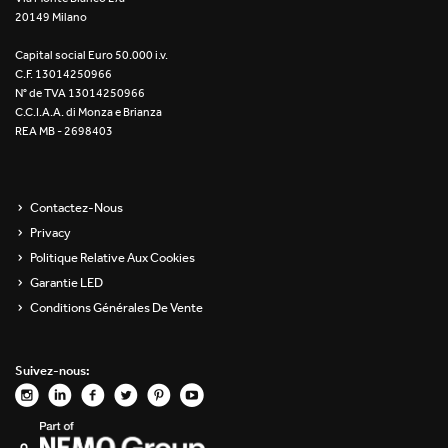
20149 Milano
Re Low LED
Capital social Euro 50.000 i.v.
Roll IOS
C.F. 13014250966
N° de TVA 13014250966
Unit 1X
C.C.I.A.A. di Monza e Brianza
REA MB - 2698403
Unit 3X
Unit Channel
Contactez-Nous
Privacy
Unit Round
Politique Relative Aux Cookies
Garantie LED
Yori Channel
Conditions Générales De Vente
Yori Channel Arm
Suivez-nous:
Yori Evo 48V
Yori Evo Box