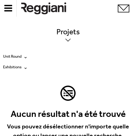
Projets
Unit Round
Exhibitions
Tous les produits
Tous
Ghostrack System (220V)
Exhibitions
Incline
Hospitality
Aucun résultat n'a été trouvé
Mood Evo
Hotel & Restaurants
Vous pouvez désélectionner n'importe quelle
Traceline System
option ou lancer une nouvelle recherche.