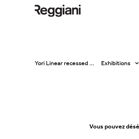
Yori Linear recessed
Exhibitions
Tous les produits
Tous
Ghostrack System
Exhibitions
(220V)
Hospitality
Incline
Hotel & Restau
Mood Evo
Vous pouvez désél
Office
Traceline System