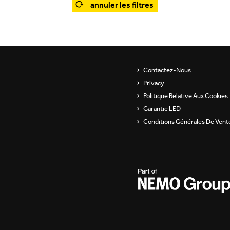
annuler les filtres
Showroom
Appareils à fixation
murale
ip
Suspensions et lampes
sur pied
s
Contactez-Nous
Channels / Knife Edge
Privacy
Politique Relative Aux Cookies
Garantie LED
Conditions Générales De Vent