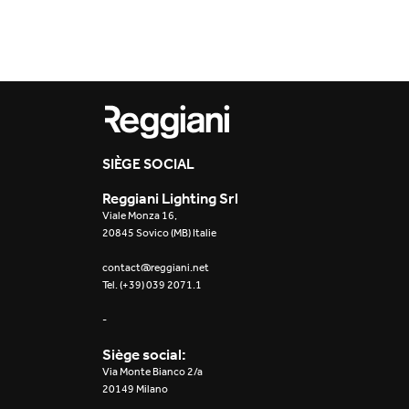
Outdoor
Trybeca Système
Places of worsh
Yori IP66 System
Public building
Yori Semi-Recessed
Retail
SIÈGE SOCIAL
Yori Surface Base
Showrooms
Reggiani Lighting Srl
Yori Surface/Pendant
Viale Monza 16,
20845 Sovico (MB) Italie
Cells Surface
contact@reggiani.net
Tel. (+39) 039 2071.1
Envios IP66
-
Incline Dark
Performance
Siège social:
Via Monte Bianco 2/a
Linea Luce Slim Low
20149 Milano