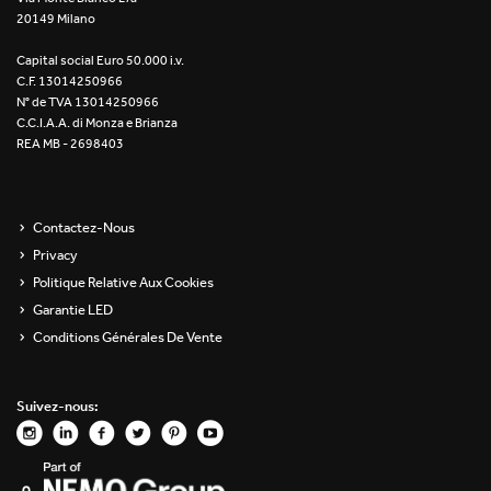
20149 Milano
Re Low LED
Capital social Euro 50.000 i.v.
Roll IOS
C.F. 13014250966
N° de TVA 13014250966
Unit 1X
C.C.I.A.A. di Monza e Brianza
REA MB - 2698403
Unit 3X
Unit Channel
Contactez-Nous
Privacy
Unit Round
Politique Relative Aux Cookies
Garantie LED
Yori Channel
Conditions Générales De Vente
Yori Channel Arm
Suivez-nous:
Yori Evo 48V
Yori Evo Box