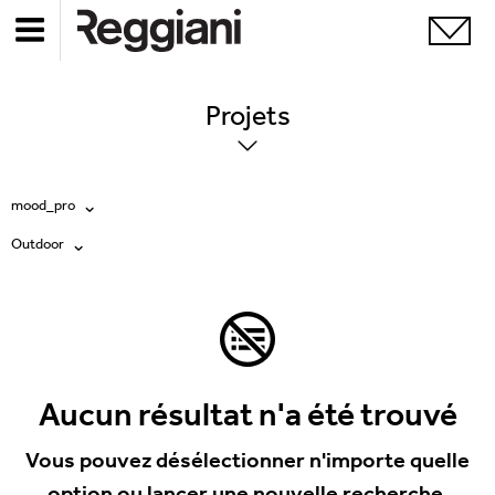
Projets
mood_pro
Outdoor
Tous les produits
Tous
Ghostrack System (220V)
Exhibitions
Incline
Hospitality
Aucun résultat n'a été trouvé
Mood Evo
Hotel & Restaurants
Vous pouvez désélectionner n'importe quelle
Traceline System
option ou lancer une nouvelle recherche.