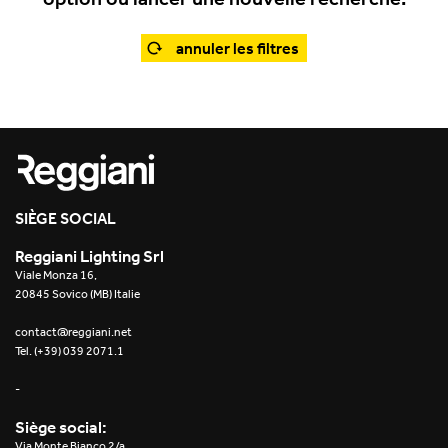
Office
Trybeca Système
Outdoor
annuler les filtres
Yori IP66 System
Places of worship
Yori Semi-Recessed
Public buildings
Yori Surface Base
Retail
Yori Surface/Pendant
SIÈGE SOCIAL
Showrooms
Cells Surface
Reggiani Lighting Srl
Viale Monza 16,
Envios IP66
20845 Sovico (MB) Italie
Incline Dark Performance
contact@reggiani.net
Tel. (+39) 039 2071.1
Linea Luce Slim Low
-
Mosaico Easy-IOS
Siège social:
Via Monte Bianco 2/a