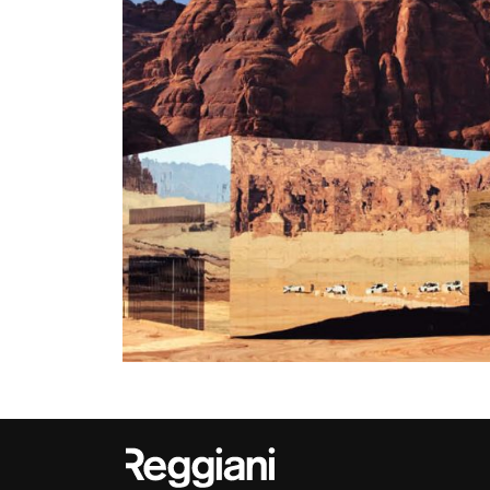
Outdoor
Traceline System
Places of worsh
Yori IP66 System
Public building
Yori Semi-Recessed
Retail
Yori Surface Base
Showrooms
Yori Surface/Pendant
Cells Surface
Envios IP66
Incline Dark
Performance
Linea Luce Slim Low