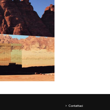
Showroom
Sospensioni
ip
Canali / Perimetrali
s
Contattaci