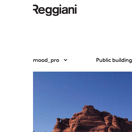
mood_pro
Public buildin
Tutti i prodotti
Tutte
Ghostrack System
Exhibitions
(220V)
Hospitality
Incline
Hotel & Restau
Mood Evo
Office
Sistema Trybeca