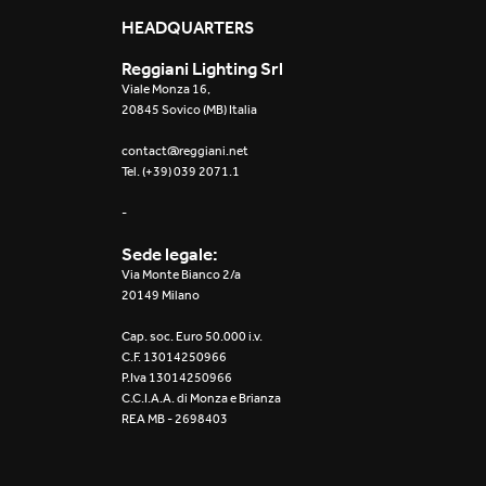
Mosaico Easy-IOS
HEADQUARTERS
Reggiani Lighting Srl
Re Low LED
Viale Monza 16,
20845 Sovico (MB) Italia
Roll IOS
contact@reggiani.net
Tel. (+39) 039 2071.1
Unit 1X
-
Unit 3X
Sede legale:
Unit Channel
Via Monte Bianco 2/a
20149 Milano
Unit Round
Cap. soc. Euro 50.000 i.v.
C.F. 13014250966
Yori Channel
P.Iva 13014250966
C.C.I.A.A. di Monza e Brianza
REA MB - 2698403
Yori Channel Arm
Yori Evo 48V