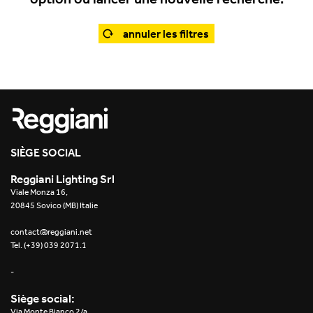
Office
Trybeca Système
Outdoor
annuler les filtres
Yori IP66 System
Places of worship
Yori Semi-Recessed
Public buildings
Yori Surface Base
Retail
Yori Surface/Pendant
SIÈGE SOCIAL
Showrooms
Cells Surface
Reggiani Lighting Srl
Viale Monza 16,
Envios IP66
20845 Sovico (MB) Italie
Incline Dark Performance
contact@reggiani.net
Tel. (+39) 039 2071.1
Linea Luce Slim Low
-
Mosaico Easy-IOS
Siège social:
Via Monte Bianco 2/a