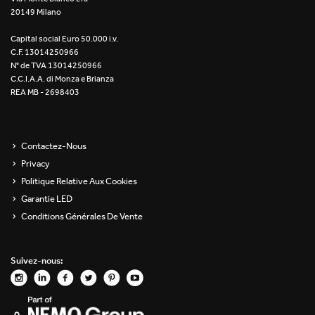
20149 Milano
Re Low LED
Capital social Euro 50.000 i.v.
Roll IOS
C.F. 13014250966
N° de TVA 13014250966
Unit 1X
C.C.I.A.A. di Monza e Brianza
REA MB - 2698403
Unit 3X
Unit Channel
Contactez-Nous
Privacy
Unit Round
Politique Relative Aux Cookies
Garantie LED
Yori Channel
Conditions Générales De Vente
Yori Channel Arm
Suivez-nous:
Yori Evo 48V
Yori Evo Box