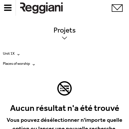
Projets
Unit 1X
Places of worship
Tous les produits
Tous
Ghostrack System (220V)
Exhibitions
Incline
Hospitality
Aucun résultat n'a été trouvé
Mood Evo
Hotel & Restaurants
Vous pouvez désélectionner n'importe quelle
Traceline System
option ou lancer une nouvelle recherche.