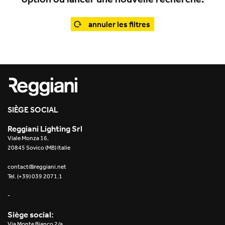
Office
Trybeca Système
Outdoor
annuler les filtres
Yori IP66 System
Places of worship
Yori Semi-Recessed
Public buildings
Yori Surface Base
Retail
Yori Surface/Pendant
SIÈGE SOCIAL
Showrooms
Cells Surface
Reggiani Lighting Srl
Viale Monza 16,
Envios IP66
20845 Sovico (MB) Italie
Incline Dark Performance
contact@reggiani.net
Tel. (+39) 039 2071.1
Linea Luce Slim Low
-
Mosaico Easy-IOS
Siège social:
Via Monte Bianco 2/a