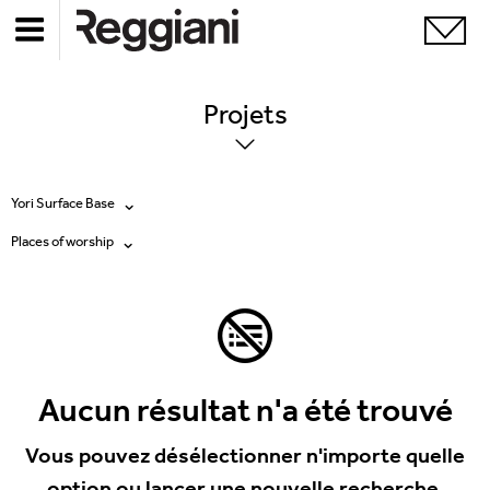
Projets
Yori Surface Base
Places of worship
Tous les produits
Tous
Ghostrack System (220V)
Exhibitions
Incline
Hospitality
Aucun résultat n'a été trouvé
Mood Evo
Hotel & Restaurants
Vous pouvez désélectionner n'importe quelle
Traceline System
option ou lancer une nouvelle recherche.