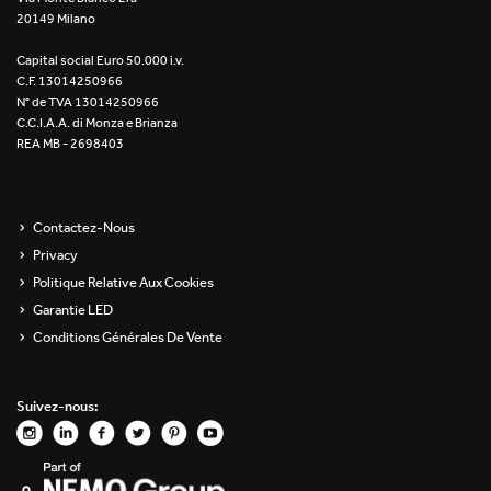
20149 Milano
Re Low LED
Capital social Euro 50.000 i.v.
Roll IOS
C.F. 13014250966
N° de TVA 13014250966
Unit 1X
C.C.I.A.A. di Monza e Brianza
REA MB - 2698403
Unit 3X
Unit Channel
Contactez-Nous
Privacy
Unit Round
Politique Relative Aux Cookies
Garantie LED
Yori Channel
Conditions Générales De Vente
Yori Channel Arm
Suivez-nous:
Yori Evo 48V
Yori Evo Box