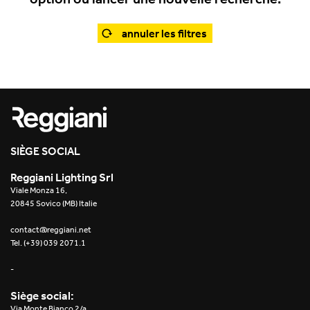
Office
Trybeca Système
Outdoor
annuler les filtres
Yori IP66 System
Places of worship
Yori Semi-Recessed
Public buildings
Yori Surface Base
Retail
Yori Surface/Pendant
SIÈGE SOCIAL
Showrooms
Cells Surface
Reggiani Lighting Srl
Viale Monza 16,
Envios IP66
20845 Sovico (MB) Italie
Incline Dark Performance
contact@reggiani.net
Tel. (+39) 039 2071.1
Linea Luce Slim Low
-
Mosaico Easy-IOS
Siège social:
Via Monte Bianco 2/a