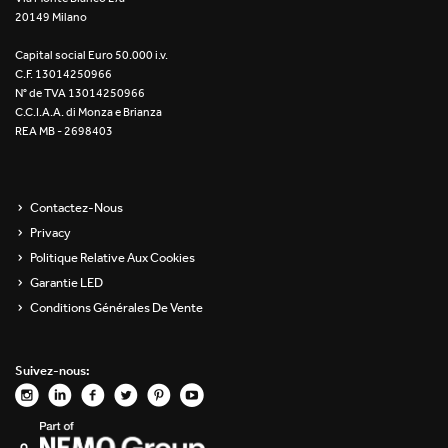
20149 Milano
Re Low LED
Capital social Euro 50.000 i.v.
Roll IOS
C.F. 13014250966
N° de TVA 13014250966
Unit 1X
C.C.I.A.A. di Monza e Brianza
REA MB - 2698403
Unit 3X
Unit Channel
Contactez-Nous
Privacy
Unit Round
Politique Relative Aux Cookies
Garantie LED
Yori Channel
Conditions Générales De Vente
Yori Channel Arm
Suivez-nous:
Yori Evo 48V
Yori Evo Box