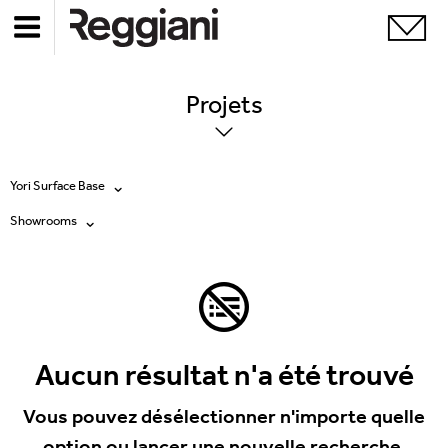
Projets
Yori Surface Base
Showrooms
Tous les produits
Tous
Ghostrack System (220V)
Exhibitions
Incline
Hospitality
Aucun résultat n'a été trouvé
Mood Evo
Hotel & Restaurants
Vous pouvez désélectionner n'importe quelle
Traceline System
option ou lancer une nouvelle recherche.